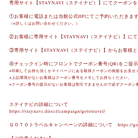
専用サイト【STAYNAVI（ステイナビ）】にてクーポン
①お客様に電話または当館公式HPにてご予約いただきま
（※詳しくはお問い合わせください。）
②お客様に専用サイト【STAYNAVI（ステイナビ）】
③専用サイト【STAYNAVI（ステイナビ）】からお客
④チェックイン時にフロントでクーポン番号(QR)をご
※印刷してお持ち頂くかマイページにある取得クーポンの画面をお見せ
※上記環境がないお客様はクーポン番号をメモしてお持ちください。
※クーポン番号の提示がないお客様は割引できませんので必ずクーポン
ステイナビの詳細について
https://staynavi.direct/campaign/gototravel/
ＧＯＴＯトラベルキャンペーンの詳細について
https://go
【ご注意ください】